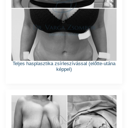
Teljes hasplasztika zsírleszívással (előtte-utána
képpel)