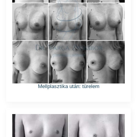
Mellplasztika után: türelem