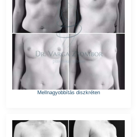
Mellnagyobbítás diszkréten