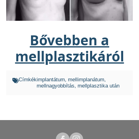
Bővebben a
mellplasztikáról
Címkék
implantátum
mellimplanátum
mellnagyobbítás
mellplasztika után