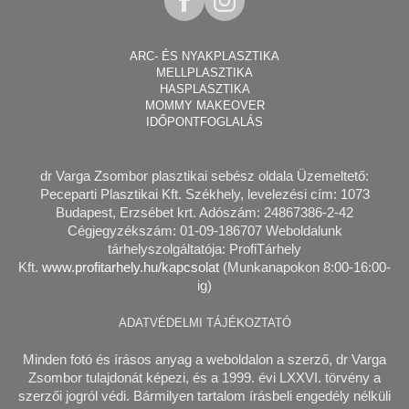
ARC- ÉS NYAKPLASZTIKA
MELLPLASZTIKA
HASPLASZTIKA
MOMMY MAKEOVER
IDŐPONTFOGLALÁS
dr Varga Zsombor plasztikai sebész
oldala Üzemeltető:
Peceparti Plasztikai Kft. Székhely, levelezési cím: 1073
Budapest, Erzsébet krt. Adószám: 24867386-2-42
Cégjegyzékszám: 01-09-186707 Weboldalunk
tárhelyszolgáltatója: ProfiTárhely
Kft.
www.profitarhely.hu/kapcsolat
(Munkanapokon 8:00-16:00-
ig)
ADATVÉDELMI TÁJÉKOZTATÓ
Minden fotó és írásos anyag a weboldalon a szerző, dr Varga
Zsombor tulajdonát képezi, és a 1999. évi LXXVI. törvény a
szerzői jogról védi. Bármilyen tartalom írásbeli engedély nélküli