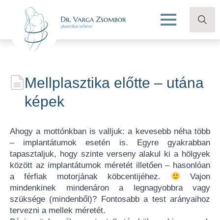
Search
for:
Mellplasztika előtte – utána
képek
Ahogy a mottónkban is valljuk: a kevesebb néha több
– implantátumok esetén is. Egyre gyakrabban
tapasztaljuk, hogy szinte verseny alakul ki a hölgyek
között az implantátumok méretét illetően – hasonlóan
a férfiak motorjának köbcentijéhez.
Vajon
mindenkinek mindenáron a legnagyobbra vagy
szüksége (mindenből)? Fontosabb a test arányaihoz
tervezni a mellek méretét.