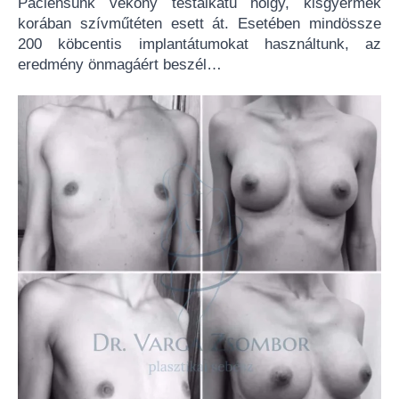
Páciensünk vékony testalkatú hölgy, kisgyermek
korában szívműtéten esett át. Esetében mindössze
200 köbcentis implantátumokat használtunk, az
eredmény önmagáért beszél…