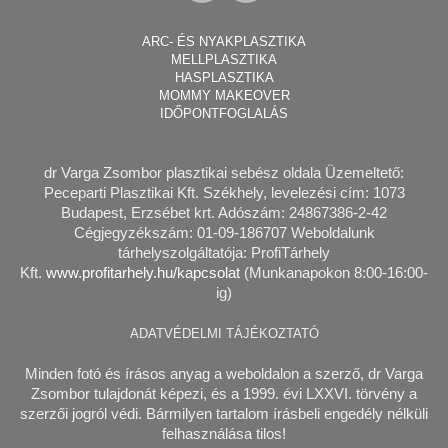
ARC- ÉS NYAKPLASZTIKA
MELLPLASZTIKA
HASPLASZTIKA
MOMMY MAKEOVER
IDŐPONTFOGLALÁS
dr Varga Zsombor plasztikai sebész
oldala Üzemeltető:
Peceparti Plasztikai Kft. Székhely, levelezési cím: 1073
Budapest, Erzsébet krt. Adószám: 24867386-2-42
Cégjegyzékszám: 01-09-186707 Weboldalunk
tárhelyszolgáltatója: ProfiTárhely
Kft.
www.profitarhely.hu/kapcsolat
(Munkanapokon 8:00-16:00-
ig)
ADATVÉDELMI TÁJÉKOZTATÓ
Minden fotó és írásos anyag a weboldalon a szerző, dr Varga
Zsombor tulajdonát képezi, és a 1999. évi LXXVI. törvény a
szerzői jogról védi. Bármilyen tartalom írásbeli engedély nélküli
felhasználása tilos!