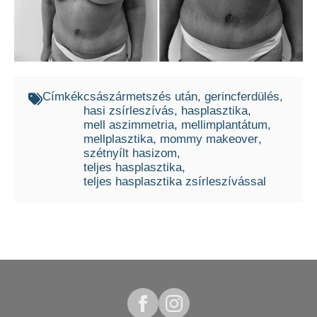
Címkék
császármetszés után
gerincferdülés
hasi zsírleszívás
hasplasztika
mell aszimmetria
mellimplantátum
mellplasztika
mommy makeover
szétnyílt hasizom
teljes hasplasztika
teljes hasplasztika zsírleszívással