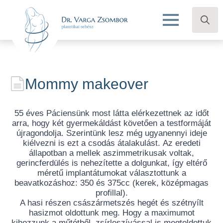
Search
for:
Mommy makeover
55 éves Páciensünk most látta elérkezettnek az időt
arra, hogy két gyermekáldást követően a testformáját
újragondolja. Szerintünk lesz még ugyanennyi ideje
kiélvezni is ezt a csodás átalakulást. Az eredeti
állapotban a mellek aszimmetrikusak voltak,
gerincferdülés is nehezítette a dolgunkat, így eltérő
méretű implantátumokat választottunk a
beavatkozáshoz: 350 és 375cc (kerek, középmagas
profillal).
A hasi részen császármetszés hegét és szétnyílt
hasizmot oldottunk meg. Hogy a maximumot
kihozzunk a műtétből, zsírleszívással is megtoldottuk