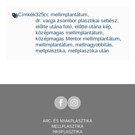
Címkék
325cc mellimplantátum
dr. varga zsombor plasztikai sebész
előtte utána fotó
előtte-utána kép
középmagas mellimplantátum
középmagas Mentor mellimplantátum
mellimplantátum
mellnagyobbítás
mellplasztika
mellplasztika után
ARC- ÉS NYAKPLASZTIKA
MELLPLASZTIKA
HASPLASZTIKA