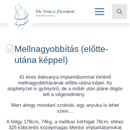
Search
for:
Mellnagyobbítás (előtte-
utána képpel)
41 éves édesanya implantátummal történő
mellnagyobbításának előtte-utána képei. Az
alaphelyzet is gyönyörű, de a műtét után pláne dögös
lett a végeredmény.
Mert ahogy mondani szoktuk, egy anyuka is lehet
szexi…
A hölgy 178cm, 74kg, a mellkas körfogat 78cm, ehhez
325 köbcentis középmagas Mentor implantátumokat