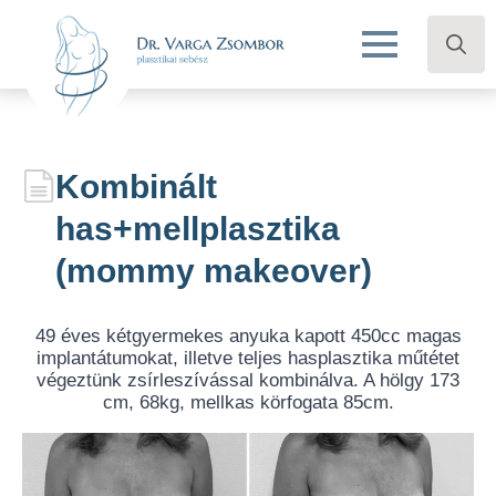
Search
for:
Kombinált
has+mellplasztika
(mommy makeover)
49 éves kétgyermekes anyuka kapott 450cc magas
implantátumokat, illetve teljes hasplasztika műtétet
végeztünk zsírleszívással kombinálva. A hölgy 173
cm, 68kg, mellkas körfogata 85cm.