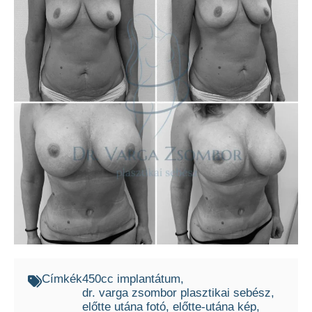
Címkék
450cc implantátum
dr. varga zsombor plasztikai sebész
előtte utána fotó
előtte-utána kép