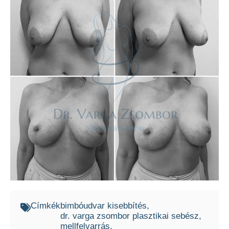
Címkék
bimbóudvar kisebbítés
dr. varga zsombor plasztikai sebész
mellfelvarrás