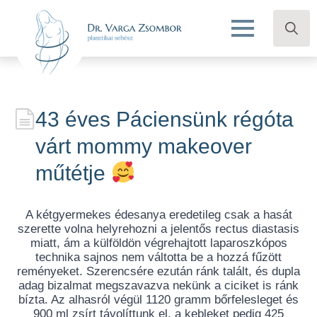
Search
for:
43 éves Páciensünk régóta
várt mommy makeover
műtétje
A kétgyermekes édesanya eredetileg csak a hasát
szerette volna helyrehozni a jelentős rectus diastasis
miatt, ám a külföldön végrehajtott laparoszkópos
technika sajnos nem váltotta be a hozzá fűzött
reményeket. Szerencsére ezután ránk talált, és dupla
adag bizalmat megszavazva nekünk a ciciket is ránk
bízta. Az alhasról végül 1120 gramm bőrfelesleget és
900 ml zsírt távolíttunk el, a kebleket pedig 425