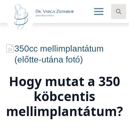
Search
for:
350cc mellimplantátum
(előtte-utána fotó)
Hogy mutat a 350
köbcentis
mellimplantátum?