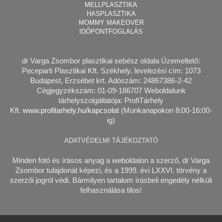
MELLPLASZTIKA
HASPLASZTIKA
MOMMY MAKEOVER
IDŐPONTFOGLALÁS
dr Varga Zsombor plasztikai sebész
oldala Üzemeltető:
Peceparti Plasztikai Kft. Székhely, levelezési cím: 1073
Budapest, Erzsébet krt. Adószám: 24867386-2-42
Cégjegyzékszám: 01-09-186707 Weboldalunk
tárhelyszolgáltatója: ProfiTárhely
Kft.
www.profitarhely.hu/kapcsolat
(Munkanapokon 8:00-16:00-
ig)
ADATVÉDELMI TÁJÉKOZTATÓ
Minden fotó és írásos anyag a weboldalon a szerző, dr Varga
Zsombor tulajdonát képezi, és a 1999. évi LXXVI. törvény a
szerzői jogról védi. Bármilyen tartalom írásbeli engedély nélküli
felhasználása tilos!